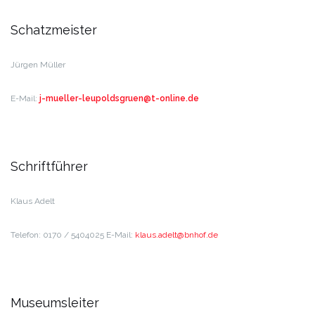
Schatzmeister
Jürgen Müller
E-Mail:
j-mueller-leupoldsgruen@t-online.de
Schriftführer
Klaus Adelt
Telefon:
0170 / 5404025
E-Mail:
sualk
leda.
hnb@t
ed.fo
Museumsleiter