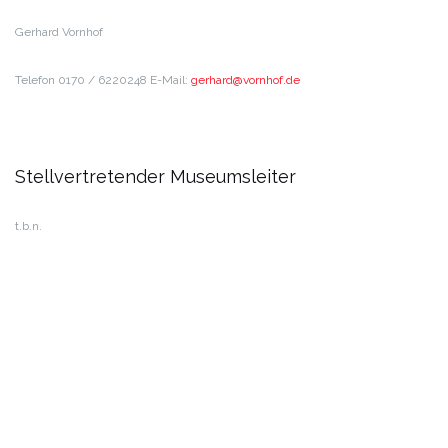
Gerhard Vornhof
Telefon 0170 / 6220248
E-Mail:
reg
@drah
hnrov
ed.fo
Stellvertretender Museumsleiter
t.b.n.