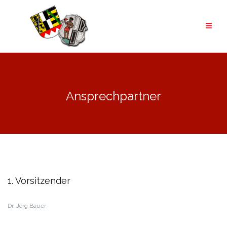
Zum
Inhalt
springen
Ansprechpartner
1. Vorsitzender
Dr. Jörg Bauer