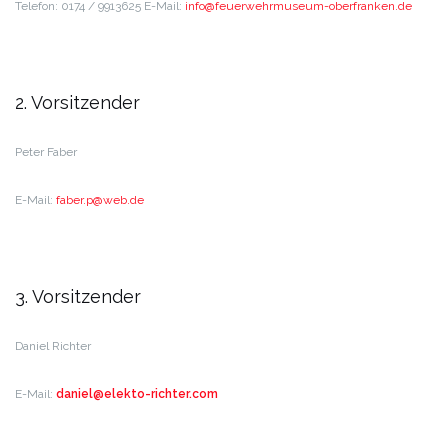
Telefon: 0174 / 9913625
E-Mail:
@ofni
reuef
mrhew
muesu
rebo-
knarf
ed.ne
2. Vorsitzender
Peter Faber
E-Mail:
ebaf
w@p.r
ed.be
3. Vorsitzender
Daniel Richter
E-Mail:
daniel@elekto-richter.com